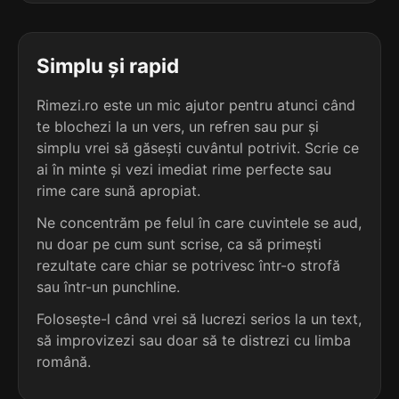
3
3
2 sil.
dorim
2 sil.
ghirin
5 lit.
6 lit.
terminație: rim
Simplu și rapid
terminație: rin
3
Rimezi.ro este un mic ajutor pentru atunci când
3
2 sil.
ferim
te blochezi la un vers, un refren sau pur și
2 sil.
lutrin
5 lit.
6 lit.
terminație: rim
simplu vrei să găsești cuvântul potrivit. Scrie ce
terminație: rin
ai în minte și vezi imediat rime perfecte sau
3
rime care sună apropiat.
3
2 sil.
mărim
2 sil.
sicrin
5 lit.
Ne concentrăm pe felul în care cuvintele se aud,
6 lit.
terminație: rim
nu doar pe cum sunt scrise, ca să primești
terminație: rin
rezultate care chiar se potrivesc într-o strofă
3
sau într-un punchline.
3
2 sil.
murim
2 sil.
șagrin
5 lit.
Folosește-l când vrei să lucrezi serios la un text,
6 lit.
terminație: rim
terminație: rin
să improvizezi sau doar să te distrezi cu limba
română.
3
3
2 sil.
purim
2 sil.
taurin
5 lit.