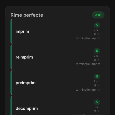
Rime perfecte
318
5
2 sil.
imprim
6 lit.
terminație: mprim
5
2 sil.
reimprim
8 lit.
terminație: mprim
5
2 sil.
preimprim
9 lit.
terminație: mprim
5
3 sil.
decomprim
9 lit.