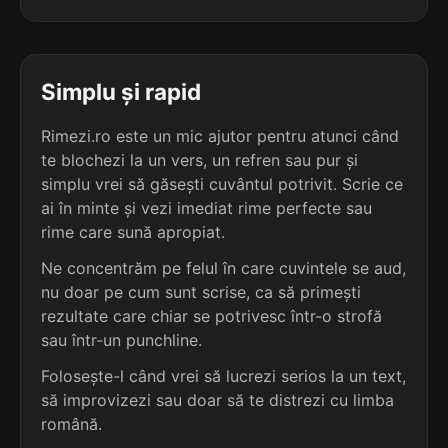
5
3
3 sil.
primată
4 sil.
reconvoacă
7 lit.
10 lit.
terminație: primată
terminație: acă
Simplu și rapid
5
3
3 sil.
stimată
Rimezi.ro este un mic ajutor pentru atunci când
4 sil.
sărăntoacă
7 lit.
10 lit.
te blochezi la un vers, un refren sau pur și
terminație: imată
terminație: acă
simplu vrei să găsești cuvântul potrivit. Scrie ce
ai în minte și vezi imediat rime perfecte sau
5
3
5 sil.
supraestimată
rime care sună apropiat.
4 sil.
tăltinoacă
13 lit.
10 lit.
terminație: imată
Ne concentrăm pe felul în care cuvintele se aud,
terminație: acă
nu doar pe cum sunt scrise, ca să primești
5
rezultate care chiar se potrivesc într-o strofă
3
3 sil.
rimată
sau într-un punchline.
4 sil.
busuioacă
6 lit.
9 lit.
terminație: rimată
terminație: acă
Folosește-l când vrei să lucrezi serios la un text,
să improvizezi sau doar să te distrezi cu limba
4
3
română.
4 sil.
blestemată
4 sil.
columbacă
10 lit.