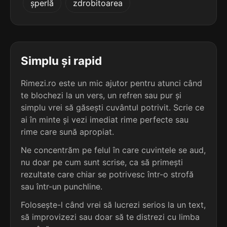
șperlă
zdrobitoarea
terminație: miterea
5
4 sil.
admiterea
9 lit.
terminație: miterea
Simplu și rapid
5
Rimezi.ro este un mic ajutor pentru atunci când
4 sil.
comiterea
te blochezi la un vers, un refren sau pur și
9 lit.
terminație: omiterea
simplu vrei să găsești cuvântul potrivit. Scrie ce
ai în minte și vezi imediat rime perfecte sau
5
rime care sună apropiat.
4 sil.
demiterea
9 lit.
Ne concentrăm pe felul în care cuvintele se aud,
terminație: miterea
nu doar pe cum sunt scrise, ca să primești
rezultate care chiar se potrivesc într-o strofă
5
sau într-un punchline.
4 sil.
abaterea
8 lit.
Folosește-l când vrei să lucrezi serios la un text,
terminație: terea
să improvizezi sau doar să te distrezi cu limba