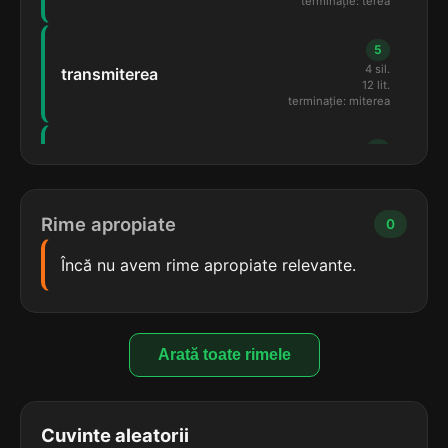
terminație: terea
5
4 sil.
transmiterea
12 lit.
terminație: miterea
5
4 sil.
transmite-rea
13 lit.
terminație: miterea
Rime apropiate
0
5
Încă nu avem rime apropiate relevante.
4 sil.
altminterea
11 lit.
terminație: terea
5
Arată toate rimele
4 sil.
cunoașterea
11 lit.
terminație: terea
Cuvinte aleatorii