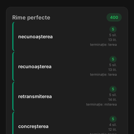
Rime perfecte
400
5
5 sil.
necunoașterea
13 lit.
terminație: terea
5
5 sil.
recunoașterea
13 lit.
terminație: terea
5
5 sil.
retransmiterea
14 lit.
terminație: miterea
5
4 sil.
concreșterea
12 lit.