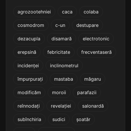
5
4 sil.
neadmiterea
agrozootehniei
caca
colaba
11 lit.
terminație: miterea
cosmodrom
c-un
destupare
5
4 sil.
străbaterea
dezacupla
disamară
electrotonic
11 lit.
terminație: terea
erepsină
febricitate
frecventaseră
5
incidenței
inclinometrul
4 sil.
combaterea
10 lit.
terminație: terea
împurpurați
mastaba
măgaru
5
modificăm
moroii
parafazii
4 sil.
dezbaterea
10 lit.
terminație: terea
reînnodați
revelației
salonardă
5
subînchiria
sudici
șoatăr
4 sil.
trimiterea
10 lit.