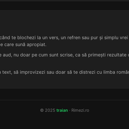
3 sil.
8 lit.
terminație: sa
abraza
2
3 sil.
8 lit.
terminație: sa
acciza
2
ând te blochezi la un vers, un refren sau pur și simplu vrei s
3 sil.
8 lit.
terminație: sa
amiaza
2
me care sună apropiat.
3 sil.
8 lit.
terminație: sa
dezanexa
2
 aud, nu doar pe cum sunt scrise, ca să primești rezultate c
3 sil.
8 lit.
terminație: sa
ortodoxa
2
un text, să improvizezi sau doar să te distrezi cu limba româ
3 sil.
8 lit.
terminație: sa
paradoxa
2
3 sil.
8 lit.
terminație: sa
abrutiza
2
© 2025
traian
· Rimezi.ro
3 sil.
8 lit.
terminație: sa
activiza
2