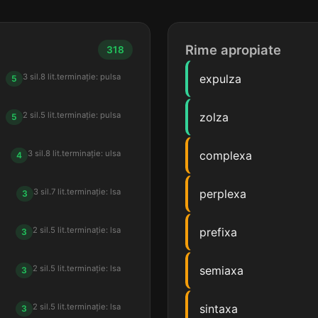
Rime apropiate
318
3 sil.
8 lit.
terminație: pulsa
expulza
5
2 sil.
5 lit.
terminație: pulsa
zolza
5
3 sil.
8 lit.
terminație: ulsa
complexa
4
3 sil.
7 lit.
terminație: lsa
perplexa
3
2 sil.
5 lit.
terminație: lsa
prefixa
3
2 sil.
5 lit.
terminație: lsa
semiaxa
3
2 sil.
5 lit.
terminație: lsa
sintaxa
3