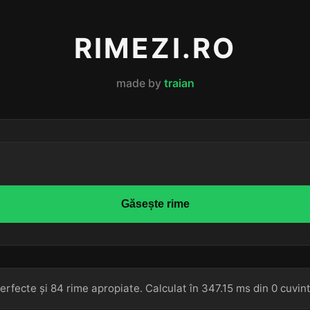
RIMEZI.RO
made by
traian
Găsește rime
erfecte și 84 rime apropiate. Calculat în 347.15 ms din 0 cuvin