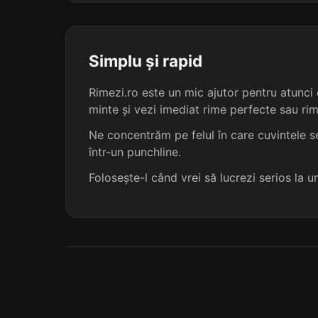
dispensa
dispersa
Simplu și rapid
Rimezi.ro este un mic ajutor pentru atunci c
dumneasa
minte și vezi imediat rime perfecte sau ri
faimoasa
Ne concentrăm pe felul în care cuvintele se
într-un punchline.
flexuosa
Folosește-l când vrei să lucrezi serios la 
galentsa
lambrisa
mordansa