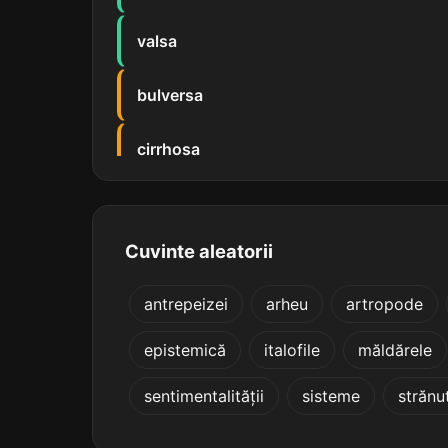
valsa
bulversa
cirrhosa
compensa
Cuvinte aleatorii
condensa
antrepeizei
arheu
artropode
conversa
epistemică
italofile
măldărele
declansa
sentimentalității
sisteme
strănu
discursa