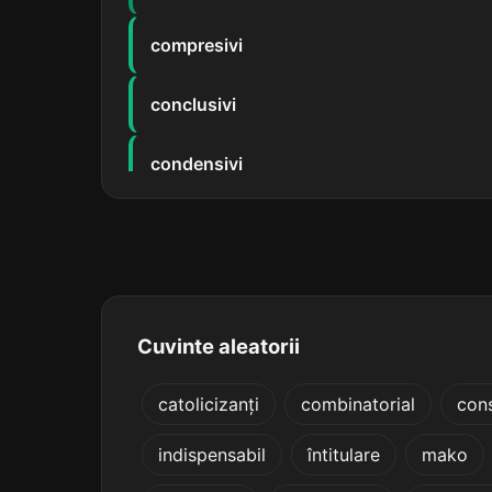
compresivi
conclusivi
condensivi
descensivi
discursivi
dispersivi
Cuvinte aleatorii
neagresivi
catolicizanți
combinatorial
cons
indispensabil
întitulare
mako
persuasivi