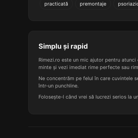
practicată
premontaje
psoriazi
progresivi
subtensivi
subversivi
Simplu și rapid
suspensivi
Rimezi.ro este un mic ajutor pentru atunci c
minte și vezi imediat rime perfecte sau ri
ascensivi
Ne concentrăm pe felul în care cuvintele se
într-un punchline.
aspersivi
Folosește-l când vrei să lucrezi serios la 
coextensivi
concesivi