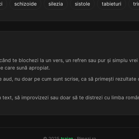
ci
schizoide
silezia
sistole
tabieturi
tr
4 sil.
10 lit.
terminație: sivi
cosmografi
4
4 sil.
10 lit.
terminație: sivi
crisografi
4
4 sil.
10 lit.
terminație: sivi
cronografi
4
4 sil.
10 lit.
terminație: sivi
fiziografi
4
ând te blochezi la un vers, un refren sau pur și simplu vrei s
me care sună apropiat.
4 sil.
9 lit.
terminație: sivi
goniografi
4
 aud, nu doar pe cum sunt scrise, ca să primești rezultate c
4 sil.
9 lit.
terminație: sivi
hagiografi
4
un text, să improvizezi sau doar să te distrezi cu limba româ
4 sil.
11 lit.
terminație: sivi
hidrografi
4
4 sil.
9 lit.
terminație: sivi
hidromorfi
4
© 2025
traian
· Rimezi.ro