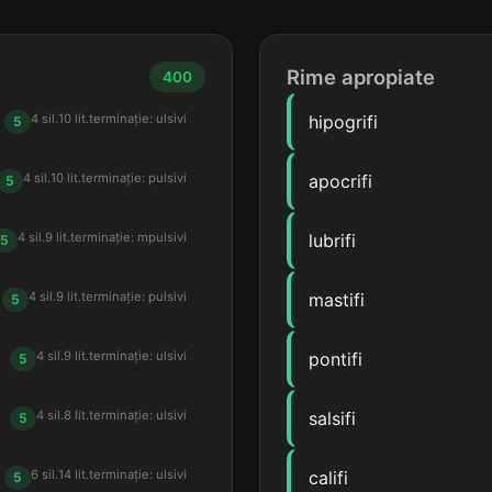
Rime apropiate
400
4 sil.
10 lit.
terminație: ulsivi
hipogrifi
5
4 sil.
10 lit.
terminație: pulsivi
apocrifi
5
4 sil.
9 lit.
terminație: mpulsivi
lubrifi
5
4 sil.
9 lit.
terminație: pulsivi
mastifi
5
4 sil.
9 lit.
terminație: ulsivi
pontifi
5
4 sil.
8 lit.
terminație: ulsivi
salsifi
5
6 sil.
14 lit.
terminație: ulsivi
califi
5