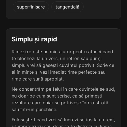
4
3
superfinisare
tangențială
4 sil.
ponoasele
4 sil.
atmosfere
9 lit.
9 lit.
terminație: sele
terminație: ere
4
3
4 sil.
premisele
Simplu și rapid
4 sil.
atrofiere
9 lit.
9 lit.
terminație: sele
terminație: ere
Rimezi.ro este un mic ajutor pentru atunci când
te blochezi la un vers, un refren sau pur și
4
3
4 sil.
simplu vrei să găsești cuvântul potrivit. Scrie ce
procesele
4 sil.
bajoaiere
9 lit.
ai în minte și vezi imediat rime perfecte sau
9 lit.
terminație: sele
terminație: ere
rime care sună apropiat.
4
Ne concentrăm pe felul în care cuvintele se aud,
3
4 sil.
resursele
nu doar pe cum sunt scrise, ca să primești
4 sil.
baleniere
9 lit.
9 lit.
terminație: sele
rezultate care chiar se potrivesc într-o strofă
terminație: ere
sau într-un punchline.
4
Folosește-l când vrei să lucrezi serios la un text,
3
4 sil.
sinapsele
4 sil.
bananiere
9 lit.
să improvizezi sau doar să te distrezi cu limba