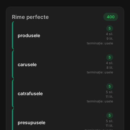
Rime perfecte
400
5
4 sil.
produsele
9 lit.
terminație: usele
5
4 sil.
carusele
8 lit.
terminație: usele
5
5 sil.
catrafusele
11 lit.
terminație: usele
5
5 sil.
presupusele
11 lit.