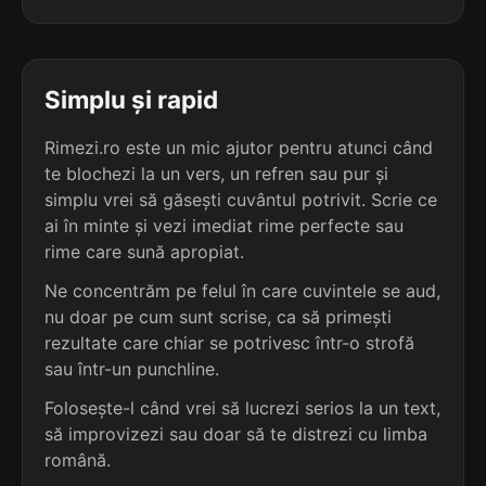
4
2
3 sil.
humusul
3 sil.
ajusteur
7 lit.
8 lit.
terminație: usul
terminație: ur
Simplu și rapid
4
2
3 sil.
mucusul
Rimezi.ro este un mic ajutor pentru atunci când
3 sil.
bobineur
7 lit.
8 lit.
te blochezi la un vers, un refren sau pur și
terminație: usul
terminație: ur
simplu vrei să găsești cuvântul potrivit. Scrie ce
ai în minte și vezi imediat rime perfecte sau
4
2
3 sil.
sinusul
rime care sună apropiat.
3 sil.
calambur
7 lit.
8 lit.
terminație: usul
Ne concentrăm pe felul în care cuvintele se aud,
terminație: ur
nu doar pe cum sunt scrise, ca să primești
4
rezultate care chiar se potrivesc într-o strofă
2
3 sil.
surplusul
sau într-un punchline.
3 sil.
cutremur
9 lit.
8 lit.
terminație: usul
terminație: ur
Folosește-l când vrei să lucrezi serios la un text,
să improvizezi sau doar să te distrezi cu limba
4
2
română.
3 sil.
timusul
3 sil.
degazeur
7 lit.