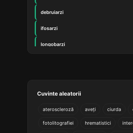
debruiarzi
ifosarzi
longobarzi
lozincarzi
machisarzi
maquisarzi
Cuvinte aleatorii
pistolarzi
ateroscleroză
aveți
ciurda
fotolitografiei
hrematistici
inte
revanșarzi