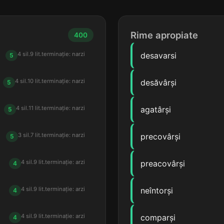
Rime apropiate
400
4 sil.
9 lit.
terminație: narzi
desavarsi
5
4 sil.
10 lit.
terminație: narzi
desăvârși
5
4 sil.
11 lit.
terminație: narzi
agatârși
5
3 sil.
7 lit.
terminație: narzi
precovârși
5
4 sil.
9 lit.
terminație: arzi
preacovârși
4
4 sil.
9 lit.
terminație: arzi
neîntorși
4
4 sil.
9 lit.
terminație: arzi
comparși
4