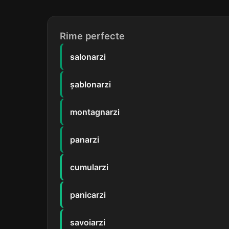
Rime perfecte
salonarzi
șablonarzi
montagnarzi
panarzi
cumularzi
panicarzi
savoiarzi