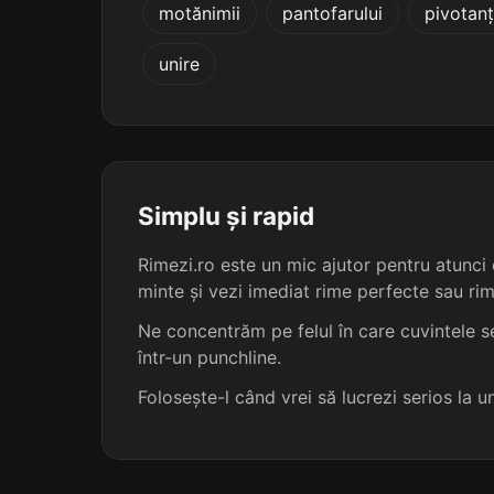
motănimii
pantofarului
pivotanț
dreyfusarzi
unire
patriotarzi
bastarzi
gheparzi
Simplu și rapid
Rimezi.ro este un mic ajutor pentru atunci c
goliarzi
minte și vezi imediat rime perfecte sau ri
leoparzi
Ne concentrăm pe felul în care cuvintele se
într-un punchline.
lombarzi
Folosește-l când vrei să lucrezi serios la 
pistarzi