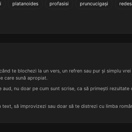
i
platanoides
profasisi
pruncucigași
redes
4 sil.
11 lit.
terminație: arzi
diverși
4
4 sil.
11 lit.
terminație: arzi
inverși
4
3 sil.
8 lit.
terminație: arzi
întorși
4
3 sil.
8 lit.
terminație: arzi
obverși
4
ând te blochezi la un vers, un refren sau pur și simplu vrei s
3 sil.
8 lit.
terminație: arzi
racursi
4
me care sună apropiat.
3 sil.
8 lit.
terminație: arzi
savarsi
4
 aud, nu doar pe cum sunt scrise, ca să primești rezultate c
3 sil.
8 lit.
terminație: arzi
savârși
4
un text, să improvizezi sau doar să te distrezi cu limba româ
3 sil.
8 lit.
terminație: arzi
săvârși
4