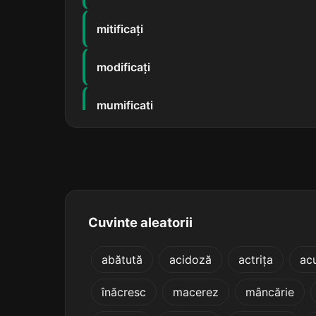
mitificați
modificați
mumificați
nedelicați
ombilicați
purificați
Cuvinte aleatorii
ramificați
abătută
acidoză
actrița
ac
înăcresc
macerez
mâncărie
rarificați