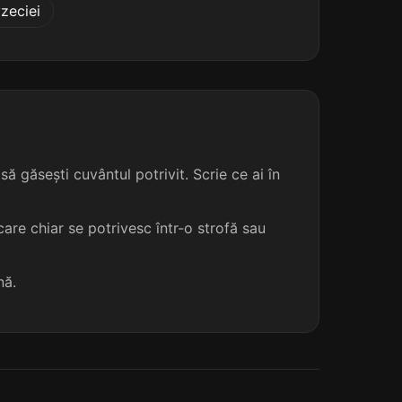
zeciei
1 sil.
5 lit.
terminație: ty
2
1 sil.
5 lit.
terminație: ty
2
1 sil.
5 lit.
terminație: ty
2
ă găsești cuvântul potrivit. Scrie ce ai în
are chiar se potrivesc într-o strofă sau
nă.