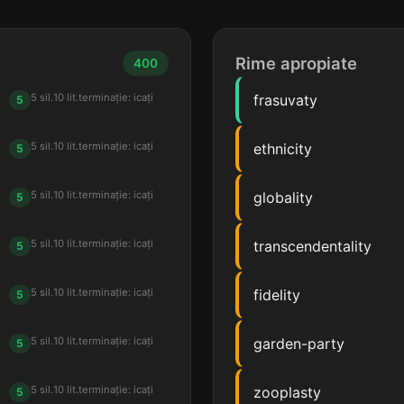
Rime apropiate
400
5 sil.
10 lit.
terminație: icați
frasuvaty
5
5 sil.
10 lit.
terminație: icați
ethnicity
5
5 sil.
10 lit.
terminație: icați
globality
5
5 sil.
10 lit.
terminație: icați
transcendentality
5
5 sil.
10 lit.
terminație: icați
fidelity
5
5 sil.
10 lit.
terminație: icați
garden-party
5
5 sil.
10 lit.
terminație: icați
zooplasty
5