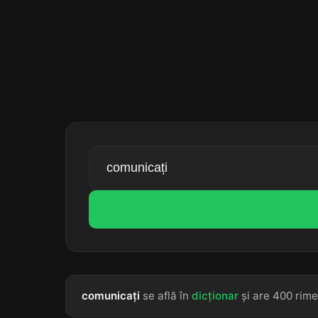
comunicați
se află în
dicționar
și are 400 rime