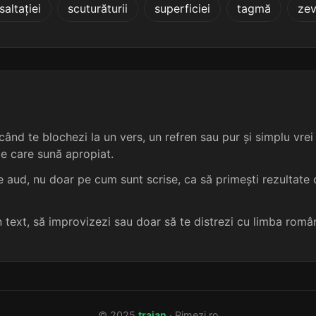
saltației
scuturăturii
superficiei
tagmă
zev
5 sil.
10 lit.
terminație: icați
dirty
5
5 sil.
10 lit.
terminație: icați
party
5
5 sil.
10 lit.
terminație: icați
zloty
5
5 sil.
10 lit.
terminație: icați
5
ând te blochezi la un vers, un refren sau pur și simplu vrei s
me care sună apropiat.
5 sil.
11 lit.
terminație: icați
5
 aud, nu doar pe cum sunt scrise, ca să primești rezultate c
5 sil.
11 lit.
terminație: icați
5
un text, să improvizezi sau doar să te distrezi cu limba româ
5 sil.
11 lit.
terminație: icați
5
5 sil.
11 lit.
terminație: icați
5
© 2025
traian
· Rimezi.ro