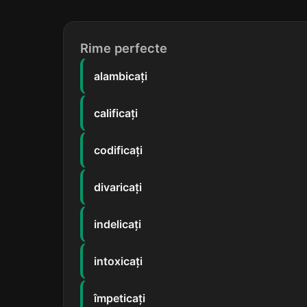
Rime perfecte
alambicați
calificați
codificați
divaricați
indelicați
intoxicați
împeticați