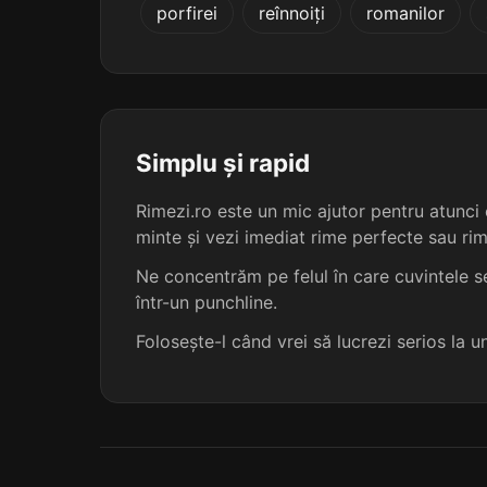
porfirei
reînnoiți
romanilor
ratificați
rusificați
teleficați
Simplu și rapid
verificați
Rimezi.ro este un mic ajutor pentru atunci c
minte și vezi imediat rime perfecte sau ri
calcificați
Ne concentrăm pe felul în care cuvintele se
într-un punchline.
decorticați
Folosește-l când vrei să lucrezi serios la 
densificați
falsificați