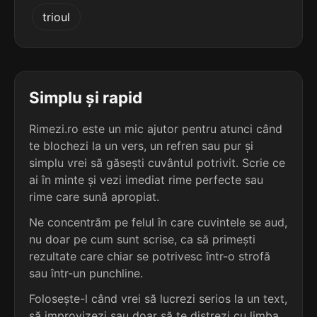
5
3
trioul
6 sil.
imperisabilă
4 sil.
colompiră
12 lit.
9 lit.
terminație: abilă
terminație: iră
5
3
6 sil.
impunisabilă
Simplu și rapid
4 sil.
deveniră
12 lit.
8 lit.
terminație: abilă
terminație: iră
Rimezi.ro este un mic ajutor pentru atunci când
te blochezi la un vers, un refren sau pur și
5
3
6 sil.
simplu vrei să găsești cuvântul potrivit. Scrie ce
inacordabilă
4 sil.
levogiră
12 lit.
ai în minte și vezi imediat rime perfecte sau
8 lit.
terminație: abilă
terminație: iră
rime care sună apropiat.
5
Ne concentrăm pe felul în care cuvintele se aud,
3
6 sil.
inadaptabilă
nu doar pe cum sunt scrise, ca să primești
4 sil.
musafiră
12 lit.
8 lit.
terminație: abilă
rezultate care chiar se potrivesc într-o strofă
terminație: iră
sau într-un punchline.
5
Folosește-l când vrei să lucrezi serios la un text,
3
6 sil.
inalienabilă
4 sil.
reveniră
12 lit.
să improvizezi sau doar să te distrezi cu limba