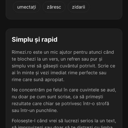
5
3
umectați
zăresc
zidarii
4 sil.
deprecativ
1 sil.
țif
10 lit.
3 lit.
terminație: cativ
terminație: țif
5
2
4 sil.
explicativ
Simplu și rapid
4 sil.
aritmogrif
10 lit.
10 lit.
terminație: icativ
terminație: if
Rimezi.ro este un mic ajutor pentru atunci când
te blochezi la un vers, un refren sau pur și
5
2
4 sil.
simplu vrei să găsești cuvântul potrivit. Scrie ce
imprecativ
4 sil.
analogrif
10 lit.
ai în minte și vezi imediat rime perfecte sau
9 lit.
terminație: cativ
terminație: if
rime care sună apropiat.
5
Ne concentrăm pe felul în care cuvintele se aud,
2
4 sil.
predicativ
nu doar pe cum sunt scrise, ca să primești
4 sil.
hatișerif
10 lit.
9 lit.
terminație: icativ
rezultate care chiar se potrivesc într-o strofă
terminație: if
sau într-un punchline.
5
Folosește-l când vrei să lucrezi serios la un text,
2
4 sil.
replicativ
3 sil.
distriglif
10 lit.
să improvizezi sau doar să te distrezi cu limba