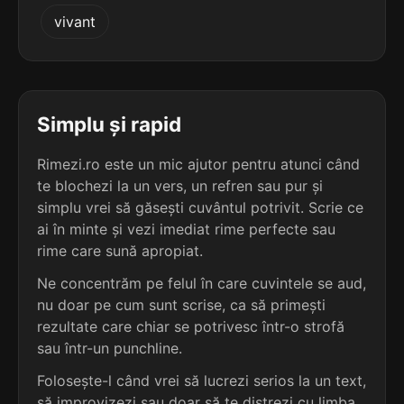
5
3
vivant
4 sil.
mecanismul
2 sil.
mumur
10 lit.
5 lit.
terminație: nismul
terminație: mur
5
3
4 sil.
nativismul
Simplu și rapid
2 sil.
samur
10 lit.
5 lit.
terminație: ismul
terminație: mur
Rimezi.ro este un mic ajutor pentru atunci când
te blochezi la un vers, un refren sau pur și
5
3
4 sil.
simplu vrei să găsești cuvântul potrivit. Scrie ce
ocultismul
1 sil.
mur
10 lit.
ai în minte și vezi imediat rime perfecte sau
3 lit.
terminație: ismul
terminație: mur
rime care sună apropiat.
5
Ne concentrăm pe felul în care cuvintele se aud,
2
4 sil.
optimismul
nu doar pe cum sunt scrise, ca să primești
4 sil.
adjutantur
10 lit.
10 lit.
terminație: ismul
rezultate care chiar se potrivesc într-o strofă
terminație: ur
sau într-un punchline.
5
Folosește-l când vrei să lucrezi serios la un text,
2
4 sil.
organismul
4 sil.
electrobur
10 lit.
să improvizezi sau doar să te distrezi cu limba