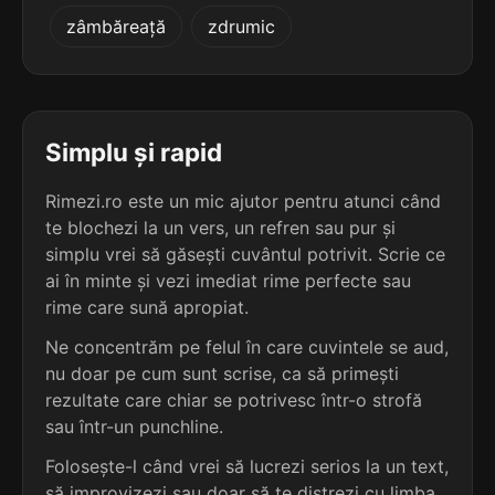
5
3
zâmbăreață
zdrumic
5 sil.
denotative
3 sil.
triglife
10 lit.
8 lit.
terminație: tative
terminație: ife
5
3
5 sil.
depurative
Simplu și rapid
3 sil.
high-life
10 lit.
9 lit.
terminație: ative
terminație: ife
Rimezi.ro este un mic ajutor pentru atunci când
te blochezi la un vers, un refren sau pur și
5
3
5 sil.
simplu vrei să găsești cuvântul potrivit. Scrie ce
derivative
3 sil.
poncife
10 lit.
ai în minte și vezi imediat rime perfecte sau
7 lit.
terminație: ative
terminație: ife
rime care sună apropiat.
5
Ne concentrăm pe felul în care cuvintele se aud,
3
5 sil.
desicative
nu doar pe cum sunt scrise, ca să primești
3 sil.
catife
10 lit.
6 lit.
terminație: ative
rezultate care chiar se potrivesc într-o strofă
terminație: ife
sau într-un punchline.
5
Folosește-l când vrei să lucrezi serios la un text,
3
5 sil.
disipative
3 sil.
recife
10 lit.
să improvizezi sau doar să te distrezi cu limba