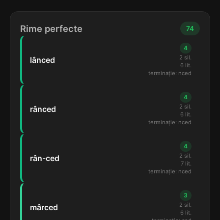
Rime perfecte
74
4
2 sil.
lânced
6 lit.
terminație: nced
4
2 sil.
rânced
6 lit.
terminație: nced
4
2 sil.
rân-ced
7 lit.
terminație: nced
3
2 sil.
mârced
6 lit.