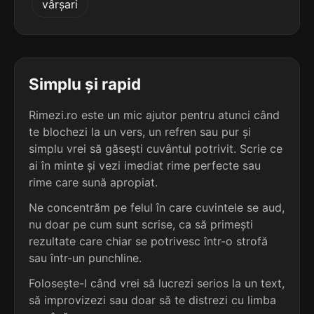
vârșari
2
2
2 sil.
honved
2 sil.
pohreb
6 lit.
6 lit.
terminație: ed
terminație: eb
2
Simplu și rapid
2
2 sil.
încred
2 sil.
zagreb
6 lit.
6 lit.
terminație: ed
Rimezi.ro este un mic ajutor pentru atunci când
terminație: eb
te blochezi la un vers, un refren sau pur și
2
simplu vrei să găsești cuvântul potrivit. Scrie ce
2
2 sil.
putred
ai în minte și vezi imediat rime perfecte sau
2 sil.
vertep
6 lit.
6 lit.
rime care sună apropiat.
terminație: ed
terminație: ep
Ne concentrăm pe felul în care cuvintele se aud,
2
nu doar pe cum sunt scrise, ca să primești
2
2 sil.
samoed
2 sil.
rezultate care chiar se potrivesc într-o strofă
cubeb
6 lit.
5 lit.
terminație: ed
sau într-un punchline.
terminație: eb
Folosește-l când vrei să lucrezi serios la un text,
2
2
să improvizezi sau doar să te distrezi cu limba
2 sil.
șubred
2 sil.
înjgheb
6 lit.