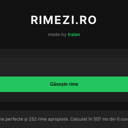
RIMEZI.RO
made by
traian
Găsește rime
me perfecte și 252 rime apropiate. Calculat în 507 ms din 0 cuv