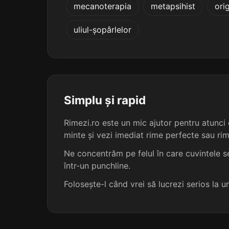
mecanoterapia
metapsihist
orig
crescătorilor
uliul-șopârlelor
crestăturilor
deprinderilor
descărcărilor
Simplu și rapid
Rimezi.ro este un mic ajutor pentru atunci c
dezghețurilor
minte și vezi imediat rime perfecte sau ri
dezmințirilor
Ne concentrăm pe felul în care cuvintele se
într-un punchline.
dezvăluirilor
Folosește-l când vrei să lucrezi serios la 
disculpărilor