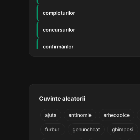
comploturilor
concursurilor
confirmărilor
consilierilor
constatărilor
contragerilor
Cuvinte aleatorii
convingerilor
ajuta
antinomie
arheozoice
furburi
genuncheat
ghimpoși
convorbirilor