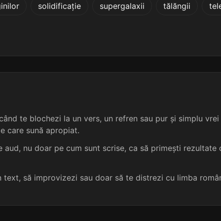
inilor
solidificație
supergalaxii
tălăngii
tel
5 sil.
13 lit.
terminație: rilor
mezoinozitol
5
5 sil.
13 lit.
terminație: rilor
cinemiracol
5
5 sil.
13 lit.
terminație: erilor
dipiridamol
5
5 sil.
13 lit.
terminație: rilor
aminofenol
5
ând te blochezi la un vers, un refren sau pur și simplu vrei s
5 sil.
13 lit.
terminație: rilor
aldehidă-alcool
5
me care sună apropiat.
5 sil.
13 lit.
terminație: rilor
anticolesterol
5
 aud, nu doar pe cum sunt scrise, ca să primești rezultate c
5 sil.
13 lit.
terminație: rilor
ergocalciferol
5
un text, să improvizezi sau doar să te distrezi cu limba româ
5 sil.
13 lit.
terminație: rilor
iudeospaniol
5