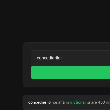
concedierilor
se află în
dicționar
și are 400 ri