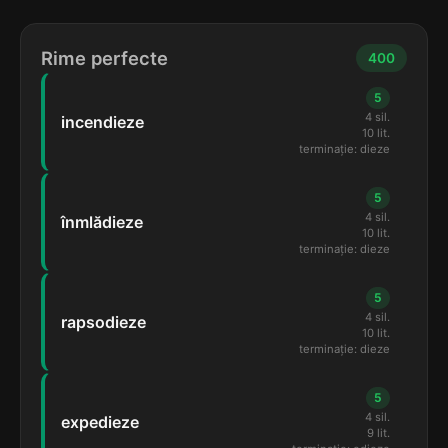
Rime perfecte
400
5
4 sil.
incendieze
10 lit.
terminație: dieze
5
4 sil.
înmlădieze
10 lit.
terminație: dieze
5
4 sil.
rapsodieze
10 lit.
terminație: dieze
5
4 sil.
expedieze
9 lit.