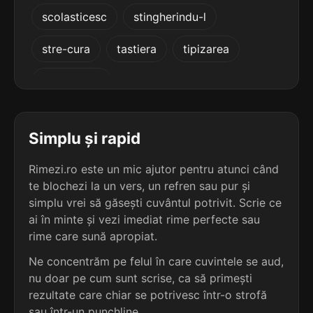
5
3
scolasticesc
stingherindu-l
3 sil.
radieze
4 sil.
spoitorese
7 lit.
10 lit.
terminație: dieze
stre-cura
tastiera
tipizarea
terminație: ese
4
turgescenți
3
4 sil.
amnistieze
4 sil.
stewardese
10 lit.
10 lit.
terminație: ieze
terminație: ese
Simplu și rapid
4
3
4 sil.
calcifieze
Rimezi.ro este un mic ajutor pentru atunci când
4 sil.
stolnicese
10 lit.
10 lit.
terminație: ieze
te blochezi la un vers, un refren sau pur și
terminație: ese
simplu vrei să găsești cuvântul potrivit. Scrie ce
4
ai în minte și vezi imediat rime perfecte sau
3
4 sil.
calomnieze
rime care sună apropiat.
4 sil.
tâmplărese
10 lit.
10 lit.
terminație: ieze
Ne concentrăm pe felul în care cuvintele se aud,
terminație: ese
nu doar pe cum sunt scrise, ca să primești
4
rezultate care chiar se potrivesc într-o strofă
3
4 sil.
concilieze
4 sil.
antipiese
10 lit.
sau într-un punchline.