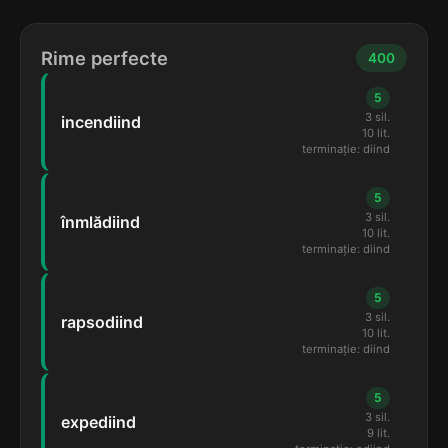
Rime perfecte
400
5
3 sil.
incendiind
10 lit.
terminație: diind
5
3 sil.
înmlădiind
10 lit.
terminație: diind
5
3 sil.
rapsodiind
10 lit.
terminație: diind
5
3 sil.
expediind
9 lit.