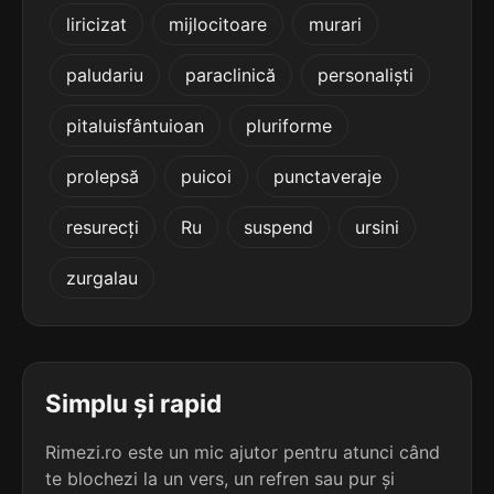
terminație: diind
liricizat
mijlocitoare
murari
5
paludariu
paraclinică
personaliști
2 sil.
studiind
8 lit.
terminație: diind
pitaluisfântuioan
pluriforme
5
prolepsă
puicoi
punctaveraje
2 sil.
audiind
7 lit.
resurecți
Ru
suspend
ursini
terminație: diind
zurgalau
5
2 sil.
mediind
7 lit.
terminație: ediind
5
Simplu și rapid
2 sil.
radiind
7 lit.
terminație: diind
Rimezi.ro este un mic ajutor pentru atunci când
te blochezi la un vers, un refren sau pur și