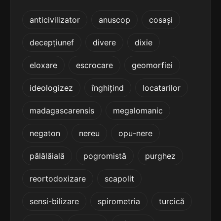
4
2 sil.
sediu
anticivilizator
anuscop
cosași
5 lit.
terminație: ediu
decepțiunef
divere
dixie
4
2 sil.
me-diu
eloxare
escrocare
geomorfiei
6 lit.
terminație: ediu
ideologizez
înghițind
locatarilor
3
madagascarensis
megalomanic
3 sil.
cilindiu
8 lit.
terminație: diu
negaton
nereu
opu-nere
3
pălălăială
pogromistă
purghez
3 sil.
cladodiu
8 lit.
terminație: diu
reortodoxizare
scapolit
3
sensi-bilizare
spirometria
turcică
3 sil.
incendiu
8 lit.