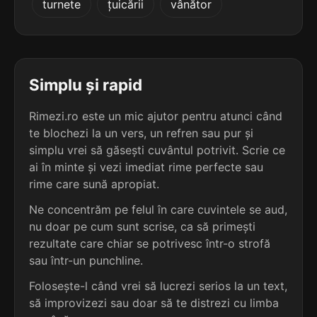
turnete
țuicării
vânător
terminație: diu
3
3 sil.
preludiu
8 lit.
terminație: diu
Simplu și rapid
3
Rimezi.ro este un mic ajutor pentru atunci când
3 sil.
prezidiu
te blochezi la un vers, un refren sau pur și
8 lit.
terminație: diu
simplu vrei să găsești cuvântul potrivit. Scrie ce
ai în minte și vezi imediat rime perfecte sau
3
rime care sună apropiat.
3 sil.
simpodiu
8 lit.
Ne concentrăm pe felul în care cuvintele se aud,
terminație: diu
nu doar pe cum sunt scrise, ca să primești
rezultate care chiar se potrivesc într-o strofă
3
sau într-un punchline.
3 sil.
subsidiu
8 lit.
Folosește-l când vrei să lucrezi serios la un text,
terminație: diu
să improvizezi sau doar să te distrezi cu limba