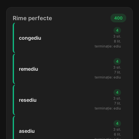
Rime perfecte
400
4
3 sil.
congediu
8 lit.
terminație: ediu
4
3 sil.
remediu
7 lit.
terminație: ediu
4
3 sil.
resediu
7 lit.
terminație: ediu
4
3 sil.
asediu
6 lit.