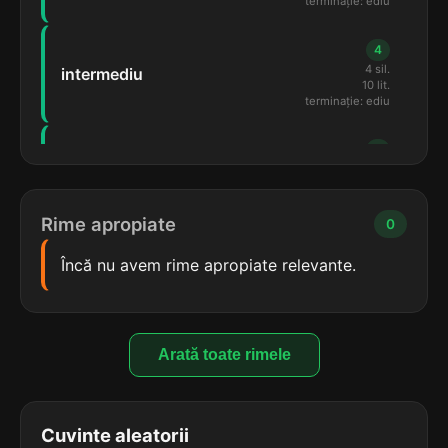
terminație: ediu
4
4 sil.
intermediu
10 lit.
terminație: ediu
4
2 sil.
prediu
6 lit.
terminație: ediu
Rime apropiate
0
4
Încă nu avem rime apropiate relevante.
2 sil.
mediu
5 lit.
terminație: ediu
4
Arată toate rimele
2 sil.
rediu
5 lit.
terminație: ediu
Cuvinte aleatorii