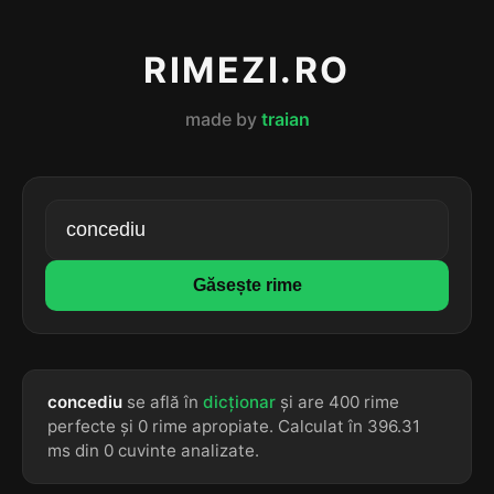
RIMEZI.RO
made by
traian
Găsește rime
concediu
se află în
dicționar
și are 400 rime
perfecte și 0 rime apropiate. Calculat în 396.31
ms din 0 cuvinte analizate.