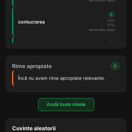
terminație: rarea
5
4 sil.
conlucrarea
11 lit.
terminație: rarea
5
4 sil.
consacrarea
11 lit.
terminație: rarea
Rime apropiate
0
5
Încă nu avem rime apropiate relevante.
4 sil.
descifrarea
11 lit.
terminație: rarea
5
Arată toate rimele
4 sil.
exploararea
11 lit.
terminație: rarea
Cuvinte aleatorii