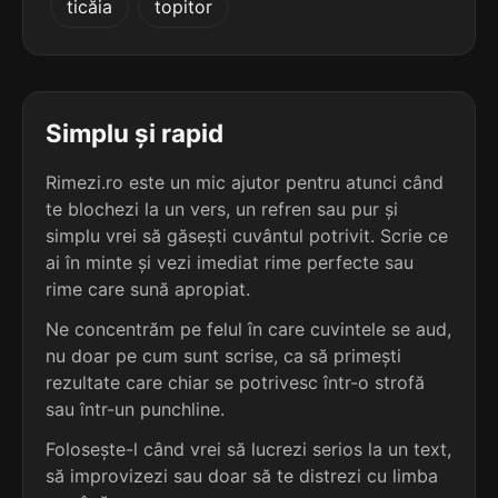
ticăia
topitor
terminație: trarea
5
4 sil.
prelucrarea
11 lit.
terminație: rarea
Simplu și rapid
5
Rimezi.ro este un mic ajutor pentru atunci când
4 sil.
restaurarea
te blochezi la un vers, un refren sau pur și
11 lit.
terminație: rarea
simplu vrei să găsești cuvântul potrivit. Scrie ce
ai în minte și vezi imediat rime perfecte sau
5
rime care sună apropiat.
4 sil.
spulberarea
11 lit.
Ne concentrăm pe felul în care cuvintele se aud,
terminație: rarea
nu doar pe cum sunt scrise, ca să primești
rezultate care chiar se potrivesc într-o strofă
5
sau într-un punchline.
4 sil.
strecurarea
11 lit.
Folosește-l când vrei să lucrezi serios la un text,
terminație: rarea
să improvizezi sau doar să te distrezi cu limba