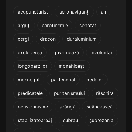
5
4 sil.
infiltrarea
acupuncturist
aeronaviganți
an
11 lit.
terminație: trarea
arguți
carotinemie
cenotaf
5
4 sil.
instaurarea
cergi
dracon
duraluminium
11 lit.
terminație: rarea
excluderea
guvernează
involuntar
5
longobarzilor
monahicești
4 sil.
încastrarea
11 lit.
terminație: trarea
moșneguț
partenerial
pedaler
5
predicatele
puritanismului
răschira
4 sil.
înfiltrarea
11 lit.
terminație: trarea
revisionnisme
scărigă
scâncească
5
stabilizatoareJj
subrau
șubrezenia
4 sil.
înzestrarea
11 lit.