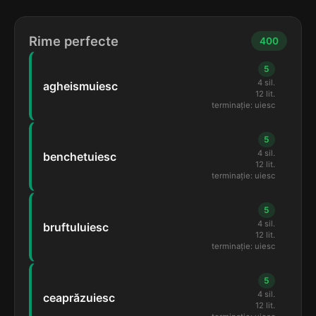
Rime perfecte
400
5
4 sil.
agheismuiesc
12 lit.
terminație: uiesc
5
4 sil.
benchetuiesc
12 lit.
terminație: uiesc
5
4 sil.
bruftuluiesc
12 lit.
terminație: uiesc
5
4 sil.
ceaprăzuiesc
12 lit.