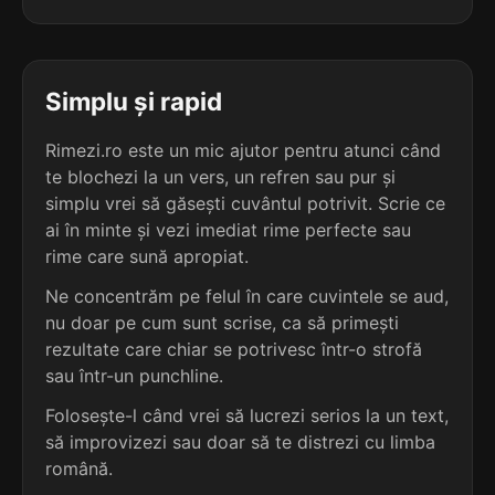
5
3
4 sil.
substituiesc
3 sil.
sudovest
12 lit.
8 lit.
terminație: uiesc
terminație: est
Simplu și rapid
5
3
4 sil.
ștrofăluiesc
Rimezi.ro este un mic ajutor pentru atunci când
3 sil.
anapest
12 lit.
7 lit.
te blochezi la un vers, un refren sau pur și
terminație: uiesc
terminație: est
simplu vrei să găsești cuvântul potrivit. Scrie ce
ai în minte și vezi imediat rime perfecte sau
5
3
4 sil.
vrăjmășuiesc
rime care sună apropiat.
3 sil.
axatest
12 lit.
7 lit.
terminație: uiesc
Ne concentrăm pe felul în care cuvintele se aud,
terminație: est
nu doar pe cum sunt scrise, ca să primești
5
rezultate care chiar se potrivesc într-o strofă
3
4 sil.
aghesmuiesc
sau într-un punchline.
2 sil.
nord-vest
11 lit.
9 lit.
terminație: uiesc
terminație: est
Folosește-l când vrei să lucrezi serios la un text,
să improvizezi sau doar să te distrezi cu limba
5
3
română.
4 sil.
argintuiesc
2 sil.
biotest
11 lit.