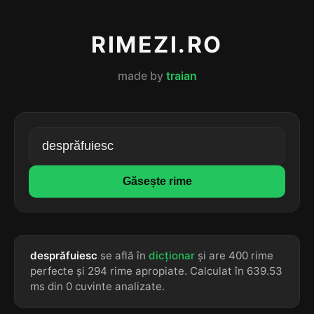
RIMEZI.RO
made by
traian
Găsește rime
desprăfuiesc
se află în
dicționar
și are 400 rime
perfecte și 294 rime apropiate. Calculat în 639.53
ms din 0 cuvinte analizate.