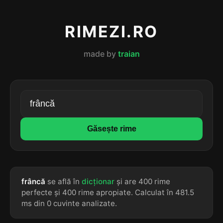
RIMEZI.RO
made by
traian
Găsește rime
frâncă
se află în
dicționar
și are 400 rime
perfecte și 400 rime apropiate. Calculat în 481.5
ms din 0 cuvinte analizate.