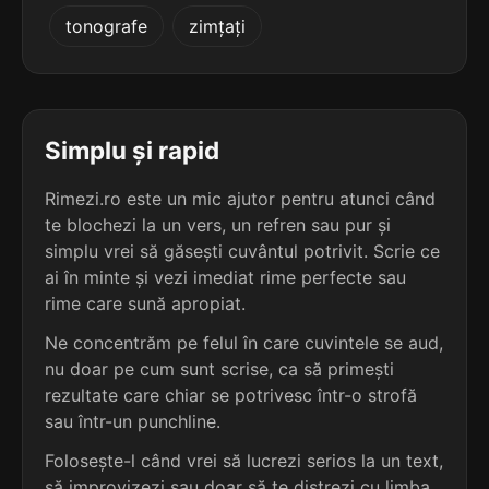
4
3
tonografe
zimțați
5 sil.
varză-de-stâncă
2 sil.
bantă
15 lit.
5 lit.
terminație: âncă
terminație: ntă
4
3
5 sil.
cristal-de-stâncă
Simplu și rapid
2 sil.
bintă
17 lit.
5 lit.
terminație: âncă
terminație: ntă
Rimezi.ro este un mic ajutor pentru atunci când
te blochezi la un vers, un refren sau pur și
4
3
6 sil.
simplu vrei să găsești cuvântul potrivit. Scrie ce
macedoromâncă
2 sil.
creangă
13 lit.
ai în minte și vezi imediat rime perfecte sau
7 lit.
terminație: âncă
terminație: ngă
rime care sună apropiat.
4
Ne concentrăm pe felul în care cuvintele se aud,
3
6 sil.
curechi-de-stâncă
nu doar pe cum sunt scrise, ca să primești
2 sil.
dungă
17 lit.
5 lit.
terminație: âncă
rezultate care chiar se potrivesc într-o strofă
terminație: ngă
sau într-un punchline.
3
Folosește-l când vrei să lucrezi serios la un text,
3
2 sil.
francă
2 sil.
fungă
6 lit.
să improvizezi sau doar să te distrezi cu limba