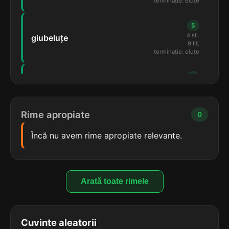
terminație: eluțe
5
4 sil.
giubeluțe
9 lit.
terminație: eluțe
5
4 sil.
grimeluțe
9 lit.
terminație: eluțe
Rime apropiate
0
5
Încă nu avem rime apropiate relevante.
4 sil.
licheluțe
9 lit.
terminație: eluțe
5
Arată toate rimele
4 sil.
manteluțe
9 lit.
terminație: eluțe
Cuvinte aleatorii