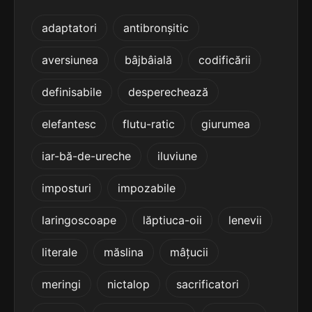
5
4 sil.
mărgeluțe
adaptatori
antibronșitic
9 lit.
terminație: eluțe
aversiunea
bâjbâială
codificării
5
4 sil.
panseluțe
definisabile
desperechează
9 lit.
terminație: eluțe
elefantesc
flutu-ratic
giurumea
5
iar-bă-de-ureche
iluviune
4 sil.
salteluțe
9 lit.
terminație: eluțe
imposturi
impozabile
5
laringoscoape
lăptiuca-oii
lenevii
4 sil.
sardeluțe
9 lit.
terminație: rdeluțe
literale
măslina
mâțucii
5
meringi
nictalop
sacrificatori
4 sil.
surceluțe
9 lit.