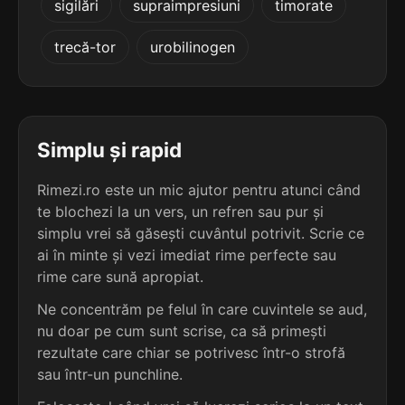
sigilări
supraimpresiuni
timorate
terminație: eluțe
trecă-tor
urobilinogen
5
4 sil.
umbreluțe
9 lit.
terminație: eluțe
5
Simplu și rapid
4 sil.
vergeluțe
9 lit.
terminație: eluțe
Rimezi.ro este un mic ajutor pentru atunci când
te blochezi la un vers, un refren sau pur și
5
simplu vrei să găsești cuvântul potrivit. Scrie ce
4 sil.
cafeluțe
ai în minte și vezi imediat rime perfecte sau
8 lit.
rime care sună apropiat.
terminație: eluțe
Ne concentrăm pe felul în care cuvintele se aud,
5
nu doar pe cum sunt scrise, ca să primești
4 sil.
capeluțe
rezultate care chiar se potrivesc într-o strofă
8 lit.
terminație: eluțe
sau într-un punchline.