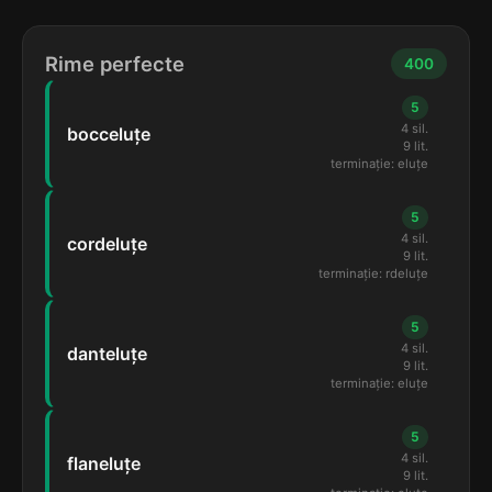
Rime perfecte
400
5
4 sil.
bocceluțe
9 lit.
terminație: eluțe
5
4 sil.
cordeluțe
9 lit.
terminație: rdeluțe
5
4 sil.
danteluțe
9 lit.
terminație: eluțe
5
4 sil.
flaneluțe
9 lit.