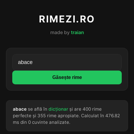
RIMEZI.RO
made by
traian
Găsește rime
abace
se află în
dicționar
și are 400 rime
perfecte și 355 rime apropiate. Calculat în 476.82
ms din 0 cuvinte analizate.