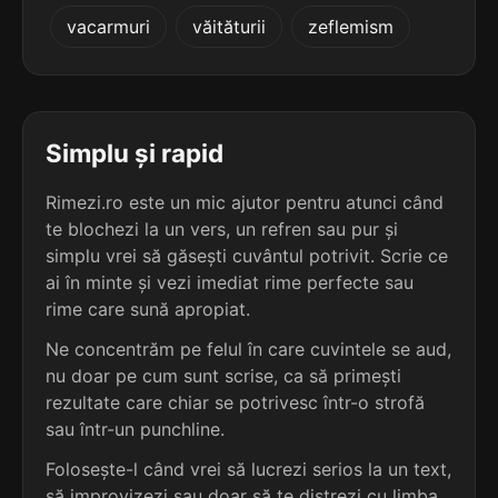
3
3
vacarmuri
văităturii
zeflemism
3 sil.
opace
3 sil.
baltage
5 lit.
7 lit.
terminație: ace
terminație: age
3
3
3 sil.
otace
Simplu și rapid
3 sil.
biofage
5 lit.
7 lit.
terminație: ace
terminație: age
Rimezi.ro este un mic ajutor pentru atunci când
te blochezi la un vers, un refren sau pur și
3
3
3 sil.
simplu vrei să găsești cuvântul potrivit. Scrie ce
azeace
3 sil.
bridage
6 lit.
ai în minte și vezi imediat rime perfecte sau
7 lit.
terminație: ace
terminație: age
rime care sună apropiat.
3
Ne concentrăm pe felul în care cuvintele se aud,
3
3 sil.
borace
nu doar pe cum sunt scrise, ca să primești
3 sil.
câblage
6 lit.
7 lit.
terminație: ace
rezultate care chiar se potrivesc într-o strofă
terminație: age
sau într-un punchline.
3
Folosește-l când vrei să lucrezi serios la un text,
3
3 sil.
butace
3 sil.
estrage
6 lit.
să improvizezi sau doar să te distrezi cu limba