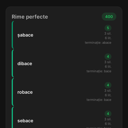
Rime perfecte
400
5
3 sil.
șabace
6 lit.
terminație: abace
4
3 sil.
dibace
6 lit.
terminație: bace
4
3 sil.
robace
6 lit.
terminație: bace
4
3 sil.
sebace
6 lit.