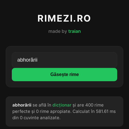
RIMEZI.RO
made by
traian
Găsește rime
abhorării
se află în
dicționar
și are 400 rime
perfecte și 0 rime apropiate. Calculat în 581.61 ms
din 0 cuvinte analizate.