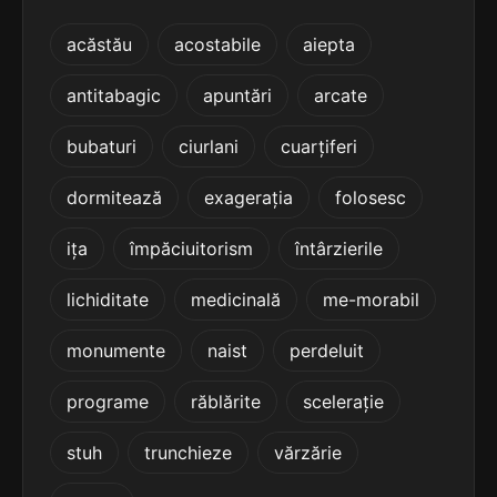
5
4 sil.
deburării
acăstău
acostabile
aiepta
9 lit.
terminație: rării
antitabagic
apuntări
arcate
5
4 sil.
decorării
bubaturi
ciurlani
cuarțiferi
9 lit.
terminație: orării
dormitează
exagerația
folosesc
5
ița
împăciuitorism
întârzierile
4 sil.
degerării
9 lit.
terminație: rării
lichiditate
medicinală
me-morabil
5
monumente
naist
perdeluit
4 sil.
delirării
9 lit.
terminație: rării
programe
răblărite
scelerație
5
stuh
trunchieze
vărzărie
4 sil.
demarării
9 lit.