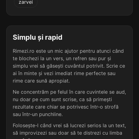
zarvei
terminație: rării
5
4 sil.
depurării
9 lit.
terminație: rării
Simplu și rapid
5
Rimezi.ro este un mic ajutor pentru atunci când
4 sil.
desărării
te blochezi la un vers, un refren sau pur și
9 lit.
terminație: rării
simplu vrei să găsești cuvântul potrivit. Scrie ce
ai în minte și vezi imediat rime perfecte sau
5
rime care sună apropiat.
4 sil.
deșirării
9 lit.
Ne concentrăm pe felul în care cuvintele se aud,
terminație: rării
nu doar pe cum sunt scrise, ca să primești
rezultate care chiar se potrivesc într-o strofă
5
sau într-un punchline.
4 sil.
devirării
9 lit.
Folosește-l când vrei să lucrezi serios la un text,
terminație: rării
să improvizezi sau doar să te distrezi cu limba