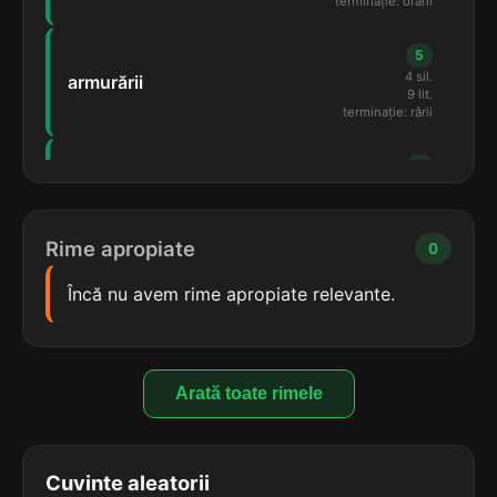
terminație: orării
5
4 sil.
armurării
9 lit.
terminație: rării
5
4 sil.
aspirării
9 lit.
terminație: rării
Rime apropiate
0
5
Încă nu avem rime apropiate relevante.
4 sil.
cașerării
9 lit.
terminație: rării
5
Arată toate rimele
4 sil.
colorării
9 lit.
terminație: orării
Cuvinte aleatorii