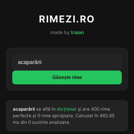
RIMEZI.RO
made by
traian
Găsește rime
acaparării
se află în
dicționar
și are 400 rime
perfecte și 0 rime apropiate. Calculat în 462.65
ms din 0 cuvinte analizate.