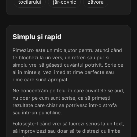
tocilarului
țâr-covnic
zăvora
terminație: rării
5
5 sil.
ameliorării
11 lit.
terminație: rării
Simplu și rapid
5
Rimezi.ro este un mic ajutor pentru atunci când
5 sil.
colaborării
te blochezi la un vers, un refren sau pur și
11 lit.
terminație: rării
simplu vrei să găsești cuvântul potrivit. Scrie ce
ai în minte și vezi imediat rime perfecte sau
5
rime care sună apropiat.
5 sil.
comemorării
11 lit.
Ne concentrăm pe felul în care cuvintele se aud,
terminație: rării
nu doar pe cum sunt scrise, ca să primești
rezultate care chiar se potrivesc într-o strofă
5
sau într-un punchline.
5 sil.
coroborării
11 lit.
Folosește-l când vrei să lucrezi serios la un text,
terminație: rării
să improvizezi sau doar să te distrezi cu limba