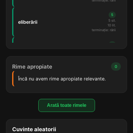
terminație: rării
5
5 sil.
eliberării
10 lit.
terminație: rării
5
5 sil.
enumerării
10 lit.
terminație: rării
Rime apropiate
0
5
Încă nu avem rime apropiate relevante.
5 sil.
evaporării
10 lit.
terminație: rării
5
Arată toate rimele
5 sil.
exagerării
10 lit.
terminație: rării
Cuvinte aleatorii