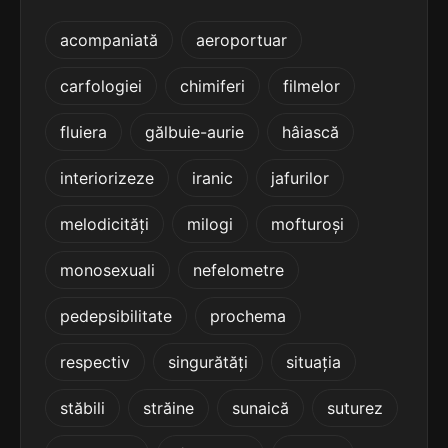
5
5 sil.
exonerării
acompaniată
aeroportuar
10 lit.
terminație: rării
carfologiei
chimiferi
filmelor
5
5 sil.
înamorării
fluiera
gălbuie-aurie
hâiască
10 lit.
terminație: rării
interiorizeze
iranic
jafurilor
5
melodicități
milogi
mofturoși
5 sil.
accelerării
11 lit.
terminație: rării
monosexuali
nefelometre
5
pedepsibilitate
prochema
5 sil.
adulterării
11 lit.
terminație: rării
respectiv
singurătăți
situația
5
stăbili
străine
sunaică
suturez
5 sil.
aglomerării
11 lit.