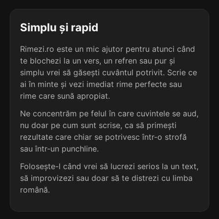
terminație: inee
Simplu și rapid
4
2 sil.
guinee
6 lit.
Rimezi.ro este un mic ajutor pentru atunci când
terminație: inee
te blochezi la un vers, un refren sau pur și
simplu vrei să găsești cuvântul potrivit. Scrie ce
4
ai în minte și vezi imediat rime perfecte sau
2 sil.
dinee
5 lit.
rime care sună apropiat.
terminație: inee
Ne concentrăm pe felul în care cuvintele se aud,
nu doar pe cum sunt scrise, ca să primești
3
4 sil.
miscelanee
rezultate care chiar se potrivesc într-o strofă
10 lit.
sau într-un punchline.
terminație: nee
Folosește-l când vrei să lucrezi serios la un text,
3
să improvizezi sau doar să te distrezi cu limba
4 sil.
succedanee
română.
10 lit.
terminație: nee