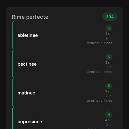
Rime perfecte
394
5
4 sil.
abietinee
9 lit.
terminație: tinee
5
3 sil.
pectinee
8 lit.
terminație: tinee
5
3 sil.
matinee
7 lit.
terminație: tinee
4
4 sil.
cupresinee
10 lit.