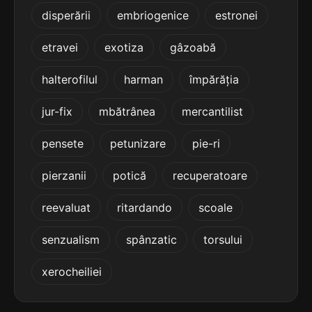
4
disperării
embriogenice
estronei
3 sil.
graminee
8 lit.
terminație: inee
etravei
exotiza
gâzoabă
4
halterofilul
harman
împărăția
3 sil.
muscinee
8 lit.
terminație: inee
jur-fix
mbătrânea
mercantilist
4
pensete
petunizare
pie-ri
3 sil.
perinee
7 lit.
pierzanii
potică
recuperatoare
terminație: inee
reevaluat
ritardando
scoale
4
3 sil.
șeminee
7 lit.
senzualism
spânzatic
torsului
terminație: inee
xerocheiliei
4
2 sil.
frinee
6 lit.