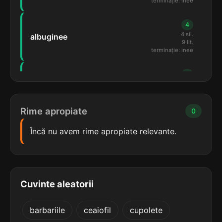
terminație: inee
4
4 sil.
albuginee
9 lit.
terminație: inee
4
4 sil.
hirudinee
9 lit.
terminație: inee
Rime apropiate
0
4
Încă nu avem rime apropiate relevante.
5 sil.
licopodinee
11 lit.
terminație: inee
4
Cuvinte aleatorii
3 sil.
dulcinee
8 lit.
terminație: inee
barbariile
ceaiofil
cupolete