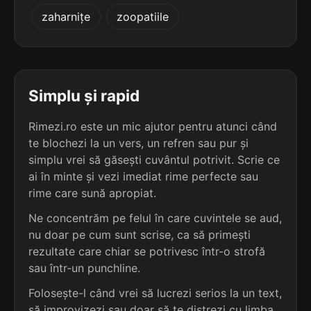
5
3
zaharnițe
zoopatiile
6 sil.
eliminatoare
6 sil.
acupuncturale
12 lit.
13 lit.
terminație: atoare
terminație: ale
5
3
6 sil.
evaporatoare
Simplu și rapid
6 sil.
adaptaționale
12 lit.
13 lit.
terminație: ratoare
terminație: ale
Rimezi.ro este un mic ajutor pentru atunci când
te blochezi la un vers, un refren sau pur și
5
3
6 sil.
simplu vrei să găsești cuvântul potrivit. Scrie ce
examinatoare
6 sil.
adimensionale
12 lit.
ai în minte și vezi imediat rime perfecte sau
13 lit.
terminație: atoare
terminație: ale
rime care sună apropiat.
5
Ne concentrăm pe felul în care cuvintele se aud,
3
6 sil.
iluminatoare
nu doar pe cum sunt scrise, ca să primești
6 sil.
anticiclonale
12 lit.
13 lit.
terminație: atoare
rezultate care chiar se potrivesc într-o strofă
terminație: ale
sau într-un punchline.
5
Folosește-l când vrei să lucrezi serios la un text,
3
6 sil.
imunizatoare
6 sil.
anticoloniale
12 lit.
să improvizezi sau doar să te distrezi cu limba