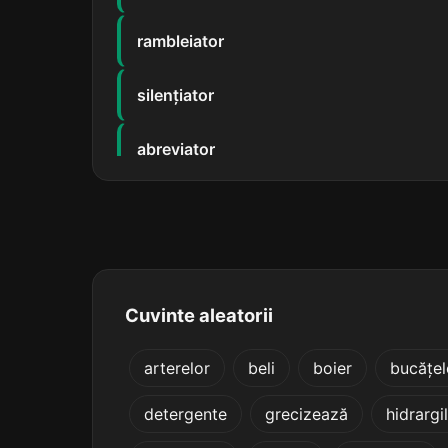
rambleiator
silențiator
abreviator
anunciator
apreciator
defoliator
Cuvinte aleatorii
negociator
arterelor
beli
boier
bucățe
detergente
grecizează
hidrargil
parodiator