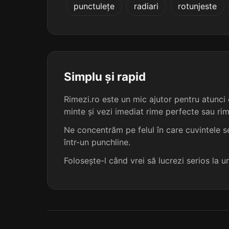
punctulețe
radiari
rotunjeste
acompaniator
îmbuteliator
telecopiator
Simplu și rapid
asediator
Rimezi.ro este un mic ajutor pentru atunci c
minte și vezi imediat rime perfecte sau ri
inițiator
Ne concentrăm pe felul în care cuvintele se
într-un punchline.
intermediator
Folosește-l când vrei să lucrezi serios la 
reconciliator
gladiator