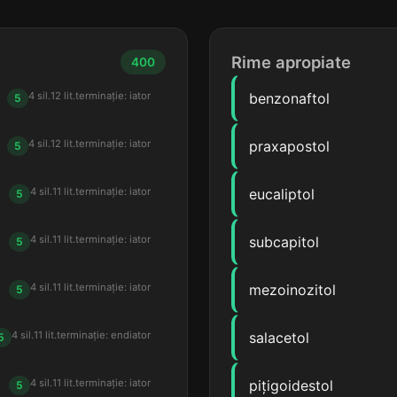
Rime apropiate
400
4 sil.
12 lit.
terminație: iator
benzonaftol
5
4 sil.
12 lit.
terminație: iator
praxapostol
5
4 sil.
11 lit.
terminație: iator
eucaliptol
5
4 sil.
11 lit.
terminație: iator
subcapitol
5
4 sil.
11 lit.
terminație: iator
mezoinozitol
5
4 sil.
11 lit.
terminație: endiator
salacetol
5
4 sil.
11 lit.
terminație: iator
pițigoidestol
5