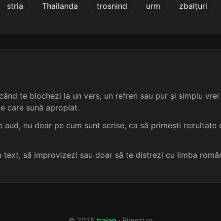
stria
Thailanda
trosnind
urm
zbalțuri
5 sil.
12 lit.
terminație: iator
fenetol
5
5 sil.
12 lit.
terminație: iator
mototol
5
5 sil.
12 lit.
terminație: iator
rezitol
5
4 sil.
9 lit.
terminație: diator
anetol
5
ând te blochezi la un vers, un refren sau pur și simplu vrei s
me care sună apropiat.
4 sil.
9 lit.
terminație: iator
bristol
5
 aud, nu doar pe cum sunt scrise, ca să primești rezultate c
5 sil.
13 lit.
terminație: diator
prastol
5
un text, să improvizezi sau doar să te distrezi cu limba româ
5 sil.
13 lit.
terminație: iator
pristol
5
3 sil.
9 lit.
terminație: diator
mentol
5
© 2025
traian
· Rimezi.ro