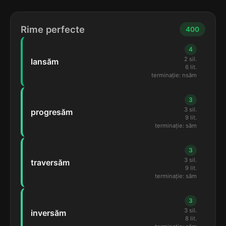
Rime perfecte
400
4
2 sil.
lansăm
6 lit.
terminație: nsăm
3
3 sil.
progresăm
9 lit.
terminație: săm
3
3 sil.
traversăm
9 lit.
terminație: săm
3
3 sil.
inversăm
8 lit.