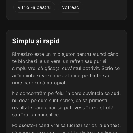
2
vitriol-albastru
votresc
3 sil.
auscultăm
9 lit.
terminație: ăm
2
3 sil.
coapserăm
Simplu și rapid
9 lit.
terminație: ăm
Rimezi.ro este un mic ajutor pentru atunci când
te blochezi la un vers, un refren sau pur și
2
3 sil.
simplu vrei să găsești cuvântul potrivit. Scrie ce
completăm
9 lit.
ai în minte și vezi imediat rime perfecte sau
terminație: ăm
rime care sună apropiat.
2
Ne concentrăm pe felul în care cuvintele se aud,
3 sil.
comportăm
nu doar pe cum sunt scrise, ca să primești
9 lit.
terminație: ăm
rezultate care chiar se potrivesc într-o strofă
sau într-un punchline.
2
Folosește-l când vrei să lucrezi serios la un text,
3 sil.
comprimăm
9 lit.
să improvizezi sau doar să te distrezi cu limba