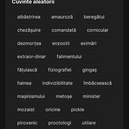
Cuvinte aleatorii
6 lit.
terminație: săm
terminație: ăn
3
albăstrirea
amauroză
beregătui
2 sil.
trasăm
6 lit.
chezășuire
comandată
cornicular
terminație: săm
dezmorțea
enzootii
eximări
3
2 sil.
lăsăm
5 lit.
extraor-dinar
falimentului
terminație: săm
fățuiască
fiziografiei
gingaș
2
3 sil.
declanșăm
hainea
indivizibilitate
îmbâcsească
9 lit.
terminație: ăm
mașinismului
metoșe
minister
2
3 sil.
accentuăm
mozaist
oricine
pickle
9 lit.
terminație: ăm
piroxenic
proctologi
utilare