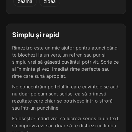
zeama
zidea
5
3 sil.
abjecție
8 lit.
terminație: ecție
5
Simplu și rapid
3 sil.
advecție
8 lit.
terminație: ecție
Rimezi.ro este un mic ajutor pentru atunci când
te blochezi la un vers, un refren sau pur și
5
simplu vrei să găsești cuvântul potrivit. Scrie ce
3 sil.
bijecție
ai în minte și vezi imediat rime perfecte sau
8 lit.
rime care sună apropiat.
terminație: ecție
Ne concentrăm pe felul în care cuvintele se aud,
5
nu doar pe cum sunt scrise, ca să primești
3 sil.
colecție
rezultate care chiar se potrivesc într-o strofă
8 lit.
terminație: lecție
sau într-un punchline.
Folosește-l când vrei să lucrezi serios la un text,
5
să improvizezi sau doar să te distrezi cu limba
3 sil.
corecție
8 lit.