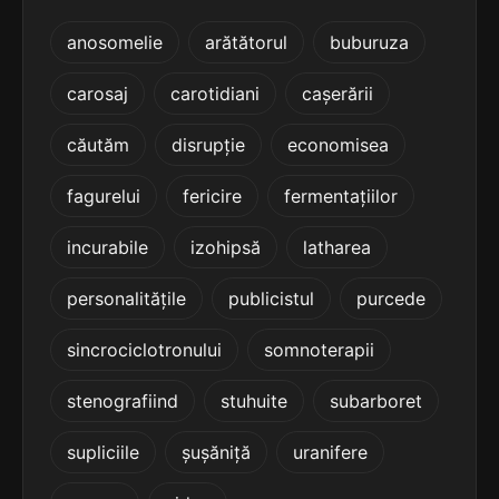
terminație: ecție
anosomelie
arătătorul
buburuza
5
3 sil.
surjecție
carosaj
carotidiani
cașerării
9 lit.
terminație: ecție
căutăm
disrupție
economisea
5
fagurelui
fericire
fermentațiilor
3 sil.
trisecție
9 lit.
terminație: ecție
incurabile
izohipsă
latharea
5
personalitățile
publicistul
purcede
3 sil.
in-specție
10 lit.
terminație: ecție
sincrociclotronului
somnoterapii
5
stenografiind
stuhuite
subarboret
3 sil.
pro-tecție
10 lit.
supliciile
șușăniță
uranifere
terminație: ecție