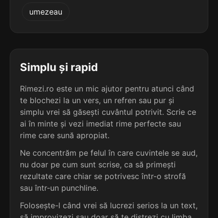
4
3
umezeau
4 sil.
inspectivi
2 sil.
hi-fi
10 lit.
5 lit.
terminație: tivi
terminație: ifi
4
2
4 sil.
nesportivi
Simplu și rapid
4 sil.
arheografi
10 lit.
10 lit.
terminație: tivi
terminație: fi
Rimezi.ro este un mic ajutor pentru atunci când
te blochezi la un vers, un refren sau pur și
4
2
4 sil.
simplu vrei să găsești cuvântul potrivit. Scrie ce
perceptivi
4 sil.
calcografi
10 lit.
ai în minte și vezi imediat rime perfecte sau
10 lit.
terminație: tivi
terminație: fi
rime care sună apropiat.
4
Ne concentrăm pe felul în care cuvintele se aud,
2
4 sil.
perfectivi
nu doar pe cum sunt scrise, ca să primești
4 sil.
cartografi
10 lit.
10 lit.
terminație: tivi
rezultate care chiar se potrivesc într-o strofă
terminație: fi
sau într-un punchline.
4
Folosește-l când vrei să lucrezi serios la un text,
2
4 sil.
predictivi
4 sil.
cosmografi
10 lit.
să improvizezi sau doar să te distrezi cu limba