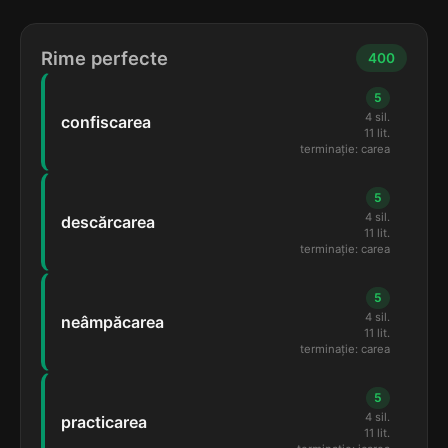
Rime perfecte
400
5
4 sil.
confiscarea
11 lit.
terminație: carea
5
4 sil.
descărcarea
11 lit.
terminație: carea
5
4 sil.
neâmpăcarea
11 lit.
terminație: carea
5
4 sil.
practicarea
11 lit.