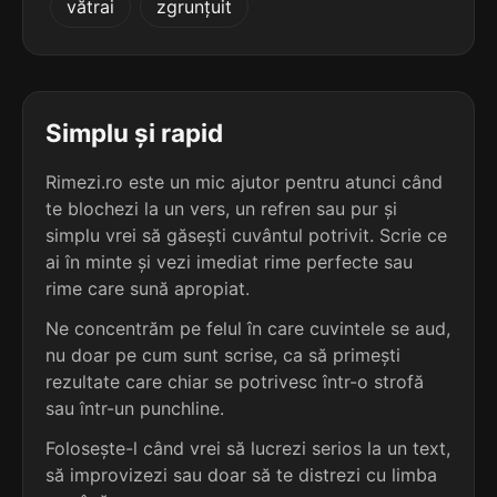
vătrai
zgrunțuit
terminație: carea
5
4 sil.
deblocarea
10 lit.
terminație: carea
Simplu și rapid
5
Rimezi.ro este un mic ajutor pentru atunci când
4 sil.
decalcarea
te blochezi la un vers, un refren sau pur și
10 lit.
terminație: carea
simplu vrei să găsești cuvântul potrivit. Scrie ce
ai în minte și vezi imediat rime perfecte sau
5
rime care sună apropiat.
4 sil.
despicarea
10 lit.
Ne concentrăm pe felul în care cuvintele se aud,
terminație: icarea
nu doar pe cum sunt scrise, ca să primești
rezultate care chiar se potrivesc într-o strofă
5
sau într-un punchline.
4 sil.
dislocarea
10 lit.
Folosește-l când vrei să lucrezi serios la un text,
terminație: carea
să improvizezi sau doar să te distrezi cu limba