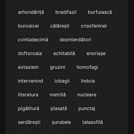
5
4 sil.
comuncarea
arhondăriță
bradifazii
burfuiască
10 lit.
terminație: carea
buroaicei
călărești
crisofeninei
5
4 sil.
convocarea
cvintadecimă
dezmierdători
10 lit.
terminație: carea
doftoroaia
echitabilă
enoriașe
5
extaziem
gruzini
homofagi
4 sil.
criticarea
10 lit.
terminație: icarea
intervenind
iobagii
îndoia
5
literatura
metrită
nucleare
4 sil.
dealocarea
10 lit.
terminație: carea
pigălitură
plasată
punctaj
5
serdărești
șurubele
talasofilă
4 sil.
debarcarea
10 lit.