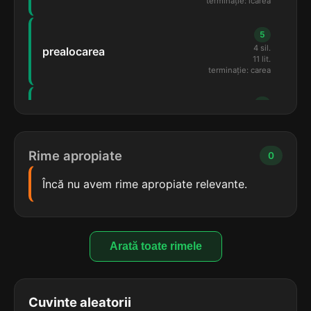
terminație: icarea
5
4 sil.
prealocarea
11 lit.
terminație: carea
5
4 sil.
spintecarea
11 lit.
terminație: carea
Rime apropiate
0
5
Încă nu avem rime apropiate relevante.
4 sil.
bifurcarea
10 lit.
terminație: carea
5
Arată toate rimele
4 sil.
calficarea
10 lit.
terminație: icarea
Cuvinte aleatorii