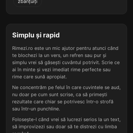
zbânțuiți
4
3 sil.
algesie
7 lit.
terminație: esie
4
Simplu și rapid
3 sil.
recesie
7 lit.
terminație: esie
Rimezi.ro este un mic ajutor pentru atunci când
te blochezi la un vers, un refren sau pur și
4
simplu vrei să găsești cuvântul potrivit. Scrie ce
5 sil.
agonotesie
ai în minte și vezi imediat rime perfecte sau
10 lit.
rime care sună apropiat.
terminație: esie
Ne concentrăm pe felul în care cuvintele se aud,
4
nu doar pe cum sunt scrise, ca să primești
2 sil.
sesie
rezultate care chiar se potrivesc într-o strofă
5 lit.
terminație: esie
sau într-un punchline.
Folosește-l când vrei să lucrezi serios la un text,
3
să improvizezi sau doar să te distrezi cu limba
3 sil.
cianopsie
9 lit.