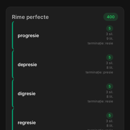
Rime perfecte
400
5
3 sil.
progresie
9 lit.
terminație: resie
5
3 sil.
depresie
8 lit.
terminație: presie
5
3 sil.
digresie
8 lit.
terminație: resie
5
3 sil.
regresie
8 lit.