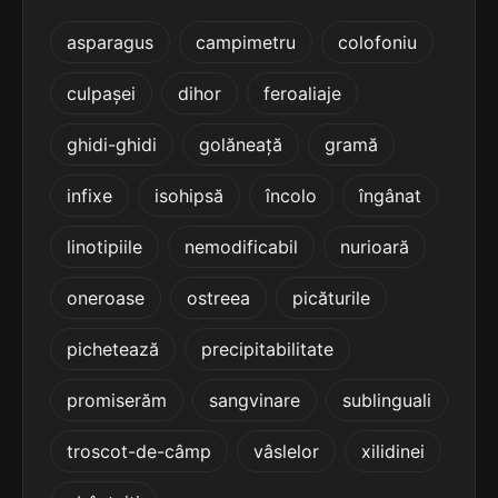
terminație: esie
asparagus
campimetru
colofoniu
4
3 sil.
frenesie
culpașei
dihor
feroaliaje
8 lit.
terminație: esie
ghidi-ghidi
golăneață
gramă
4
infixe
isohipsă
încolo
îngânat
3 sil.
pardesie
8 lit.
terminație: esie
linotipiile
nemodificabil
nurioară
4
oneroase
ostreea
picăturile
3 sil.
precesie
8 lit.
terminație: esie
pichetează
precipitabilitate
4
promiserăm
sangvinare
sublinguali
3 sil.
procesie
8 lit.
troscot-de-câmp
vâslelor
xilidinei
terminație: esie