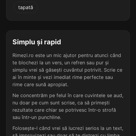
3
3
tapată
3 sil.
prumuta
3 sil.
reapuca
7 lit.
7 lit.
terminație: uta
terminație: uca
3
3
3 sil.
recruta
Simplu și rapid
3 sil.
reeduca
7 lit.
7 lit.
terminație: uta
terminație: uca
Rimezi.ro este un mic ajutor pentru atunci când
te blochezi la un vers, un refren sau pur și
3
3
3 sil.
simplu vrei să găsești cuvântul potrivit. Scrie ce
statuta
3 sil.
cauciuca
7 lit.
ai în minte și vezi imediat rime perfecte sau
8 lit.
terminație: uta
terminație: uca
rime care sună apropiat.
3
Ne concentrăm pe felul în care cuvintele se aud,
3
3 sil.
bancruta
nu doar pe cum sunt scrise, ca să primești
3 sil.
dejuca
8 lit.
6 lit.
terminație: uta
rezultate care chiar se potrivesc într-o strofă
terminație: uca
sau într-un punchline.
3
Folosește-l când vrei să lucrezi serios la un text,
3
3 sil.
cicuta
3 sil.
destruca
6 lit.
să improvizezi sau doar să te distrezi cu limba