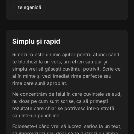
5
3
telegenică
3 sil.
mărmuresc
2 sil.
contest
9 lit.
7 lit.
terminație: uresc
terminație: est
5
3
3 sil.
panduresc
Simplu și rapid
2 sil.
neonest
9 lit.
7 lit.
terminație: uresc
terminație: est
Rimezi.ro este un mic ajutor pentru atunci când
te blochezi la un vers, un refren sau pur și
5
3
3 sil.
simplu vrei să găsești cuvântul potrivit. Scrie ce
rupturesc
2 sil.
protest
9 lit.
ai în minte și vezi imediat rime perfecte sau
7 lit.
terminație: uresc
terminație: est
rime care sună apropiat.
5
Ne concentrăm pe felul în care cuvintele se aud,
3
3 sil.
țărmuresc
nu doar pe cum sunt scrise, ca să primești
2 sil.
suduest
9 lit.
7 lit.
terminație: uresc
rezultate care chiar se potrivesc într-o strofă
terminație: est
sau într-un punchline.
5
Folosește-l când vrei să lucrezi serios la un text,
3
3 sil.
vulturesc
2 sil.
sudvest
9 lit.
să improvizezi sau doar să te distrezi cu limba