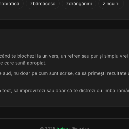
nobiotică
zbârcăcesc
zdrăngănirii
zincuirii
4 sil.
11 lit.
terminație: rează
burduhoasă
5
4 sil.
11 lit.
terminație: rează
burnițoasă
5
4 sil.
11 lit.
terminație: rează
burticoasă
5
4 sil.
11 lit.
terminație: trează
calcaroasă
5
ând te blochezi la un vers, un refren sau pur și simplu vrei s
me care sună apropiat.
4 sil.
11 lit.
terminație: centrează
calculoasă
 aud, nu doar pe cum sunt scrise, ca să primești rezultate c
4 sil.
11 lit.
terminație: rează
canceroasă
5
un text, să improvizezi sau doar să te distrezi cu limba româ
4 sil.
11 lit.
terminație: trează
caolinoasă
5
4 sil.
11 lit.
terminație: rează
cavernoasă
5
© 2025
traian
· Rimezi.ro