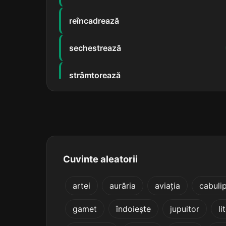
reîncadrează
sechestrează
strâmtorează
stricturează
structurează
cadastrează
Cuvinte aleatorii
calandrează
artei
aurăria
aviația
cabulip
gamet
îndoiește
jupuitor
li
cilindrează