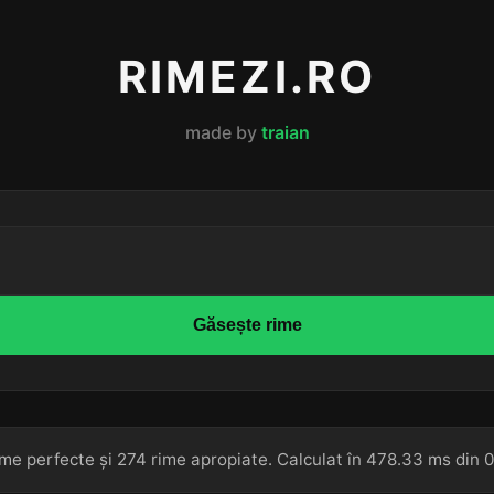
RIMEZI.RO
made by
traian
Găsește rime
ime perfecte și 274 rime apropiate. Calculat în 478.33 ms din 0