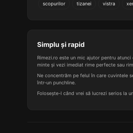
scopurilor
tizanei
vistra
xe
conlucrează
denombrează
descifrează
Simplu și rapid
detartrează
Rimezi.ro este un mic ajutor pentru atunci c
minte și vezi imediat rime perfecte sau ri
excentrează
5
Ne concentrăm pe felul în care cuvintele se
într-un punchline.
fracturează
Folosește-l când vrei să lucrezi serios la 
infiltrează
instaurează