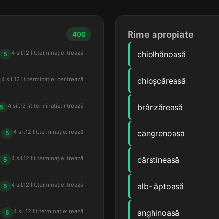
Rime apropiate
400
4 sil.
12 lit.
terminație: trează
chiolhănoasă
5
4 sil.
12 lit.
terminație: centrează
chioșcăreasă
4 sil.
12 lit.
terminație: ntrează
brânzăreasă
5
4 sil.
12 lit.
terminație: rează
cangrenoasă
5
4 sil.
12 lit.
terminație: trează
cârstineasă
5
4 sil.
12 lit.
terminație: trează
alb-lăptoasă
5
4 sil.
12 lit.
terminație: rează
anghinoasă
5