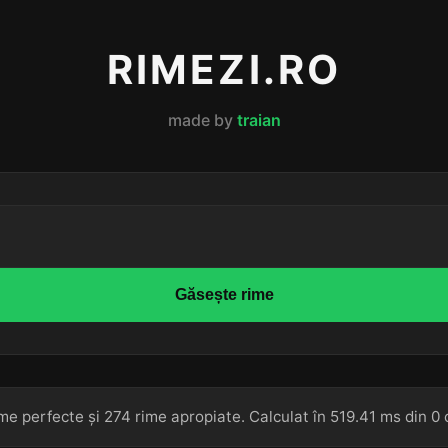
RIMEZI.RO
made by
traian
Găsește rime
me perfecte și 274 rime apropiate. Calculat în 519.41 ms din 0 