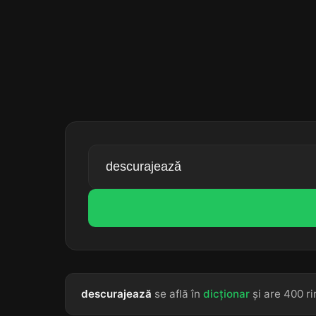
descurajează
se află în
dicționar
și are 400 ri