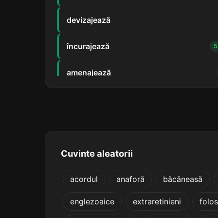
devizajează
încurajează
5
amenajează
avizajează
rearanjează
bandajează
Cuvinte aleatorii
cocârjează
acordul
anaforă
băcăneasă
englezoaice
extraretinieni
folo
deranjează