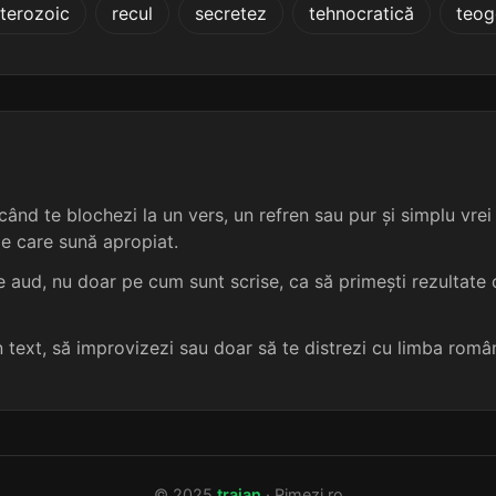
terozoic
recul
secretez
tehnocratică
teog
4 sil.
10 lit.
terminație: jează
aspectuoasă
5
6 sil.
14 lit.
terminație: ajează
avantajoasă
5
4 sil.
10 lit.
terminație: jează
aventuroasă
5
4 sil.
10 lit.
terminație: jează
bădărănoasă
5
ând te blochezi la un vers, un refren sau pur și simplu vrei s
me care sună apropiat.
4 sil.
10 lit.
terminație: ajează
bisericoasă
5
 aud, nu doar pe cum sunt scrise, ca să primești rezultate c
4 sil.
10 lit.
terminație: jează
bituminoasă
5
un text, să improvizezi sau doar să te distrezi cu limba româ
4 sil.
10 lit.
terminație: jează
bolovănoasă
5
4 sil.
10 lit.
terminație: ajează
bucătăreasă
5
© 2025
traian
· Rimezi.ro