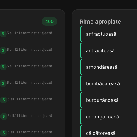
Rime apropiate
400
5 sil.
12 lit.
terminație: ajează
anfractuoasă
5
5 sil.
12 lit.
terminație: ajează
antracitoasă
5
5 sil.
12 lit.
terminație: ajează
arhondăreasă
5
5 sil.
12 lit.
terminație: ajează
bumbăcăreasă
5
5 sil.
11 lit.
terminație: ajează
burduhănoasă
5
5 sil.
11 lit.
terminație: ajează
carbogazoasă
5
5 sil.
11 lit.
terminație: ajează
călcătoreasă
5