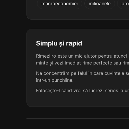
macroeconomiei
milioanele
pro
deșarjează
dezavantajează
îngrijează
Simplu și rapid
neglijează
Rimezi.ro este un mic ajutor pentru atunci c
minte și vezi imediat rime perfecte sau ri
partajează
Ne concentrăm pe felul în care cuvintele se
într-un punchline.
protejează
Folosește-l când vrei să lucrezi serios la 
reșarjează
șantajează