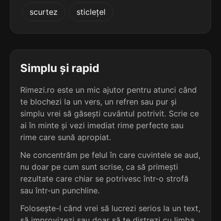
3
3
scurtez
sticlețel
3 sil.
cuadripol
2 sil.
sopor
9 lit.
5 lit.
terminație: pol
terminație: por
3
3
3 sil.
cvadripol
Simplu și rapid
2 sil.
topor
9 lit.
5 lit.
terminație: pol
terminație: por
Rimezi.ro este un mic ajutor pentru atunci când
te blochezi la un vers, un refren sau pur și
3
3
1 sil.
simplu vrei să găsești cuvântul potrivit. Scrie ce
pol
2 sil.
vapor
3 lit.
ai în minte și vezi imediat rime perfecte sau
5 lit.
terminație: pol
terminație: por
rime care sună apropiat.
3
Ne concentrăm pe felul în care cuvintele se aud,
3
3 sil.
dis-cipol
nu doar pe cum sunt scrise, ca să primești
2 sil.
zapor
9 lit.
5 lit.
terminație: pol
rezultate care chiar se potrivesc într-o strofă
terminație: por
sau într-un punchline.
3
Folosește-l când vrei să lucrezi serios la un text,
3
4 sil.
condiscipol
2 sil.
zăpor
11 lit.
să improvizezi sau doar să te distrezi cu limba