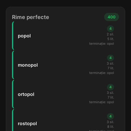
Rime perfecte
400
4
2 sil.
popol
5 lit.
terminație: opol
4
3 sil.
monopol
7 lit.
terminație: opol
4
3 sil.
ortopol
7 lit.
terminație: opol
4
3 sil.
rostopol
8 lit.