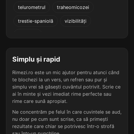
5
3
telurometrul
traheomicozei
6 sil.
barosensibile
5 sil.
contravântuire
13 lit.
14 lit.
terminație: ensibile
trestie-spaniolă
vizibilități
terminație: ire
5
zaveigisi
3
6 sil.
fotosensibile
5 sil.
blagoslovire
13 lit.
12 lit.
terminație: ensibile
terminație: ire
Simplu și rapid
5
3
6 sil.
hiposensibile
Rimezi.ro este un mic ajutor pentru atunci când
5 sil.
chivernisire
13 lit.
12 lit.
terminație: ensibile
te blochezi la un vers, un refren sau pur și
terminație: ire
simplu vrei să găsești cuvântul potrivit. Scrie ce
5
ai în minte și vezi imediat rime perfecte sau
3
6 sil.
imprevizibile
rime care sună apropiat.
5 sil.
compendiaire
13 lit.
12 lit.
terminație: ibile
Ne concentrăm pe felul în care cuvintele se aud,
terminație: ire
nu doar pe cum sunt scrise, ca să primești
5
rezultate care chiar se potrivesc într-o strofă
3
6 sil.
incompatibile
5 sil.
contravenire
13 lit.
sau într-un punchline.